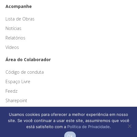
Acompanhe
Lista de Obras
Notícias
Relatórios
Vídeos
Área do Colaborador
Código de conduta
Espaço Livre
Feedz
Sharepoint
Usamos cookies para oferecer a melhor experiência em nosso
site. Se você continuar a usar este site, assumiremos que você
está satisfeito com a
Política de Privacidade
.
Afonso França Engenharia © 2026 Todos os direitos reservados
Ok