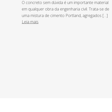
O concreto sem dúvida é um importante material
em qualquer obra da engenharia civil. Trata-se de
uma mistura de cimento Portland, agregados […]
Leia mais
NEWSLETTER
Assine nossa newsletter e fique por de
o Grupo Afonso França faz.