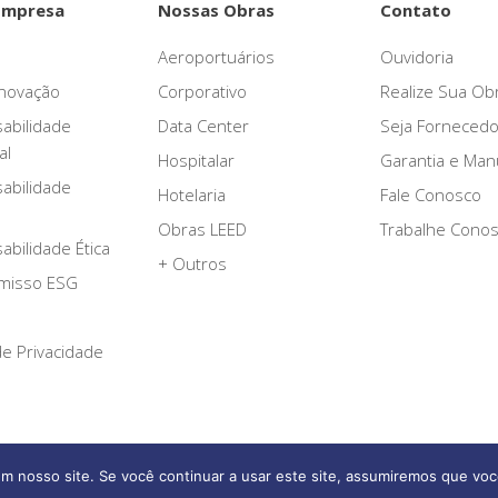
Empresa
Nossas Obras
Contato
Aeroportuários
Ouvidoria
novação
Corporativo
Realize Sua Ob
abilidade
Data Center
Seja Fornecedo
al
Hospitalar
Garantia e Ma
abilidade
Hotelaria
Fale Conosco
Obras LEED
Trabalhe Cono
bilidade Ética
+ Outros
misso ESG
 de Privacidade
m nosso site. Se você continuar a usar este site, assumiremos que voc
Afonso França Engenharia © 2026 Todos os direitos reservados