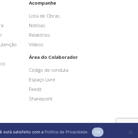
Acompanhe
Lista de Obras
ra
Notícias
r
Relatórios
nutenção
Vídeos
Área do Colaborador
sco
Código de conduta
Espaço Livre
Feedz
Sharepoint
ê está satisfeito com a
Política de Privacidade
.
Ok