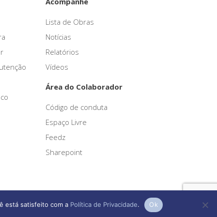
Acompanhe
Lista de Obras
ra
Notícias
r
Relatórios
nutenção
Vídeos
Área do Colaborador
sco
Código de conduta
Espaço Livre
Feedz
Sharepoint
ê está satisfeito com a
Política de Privacidade
.
Ok