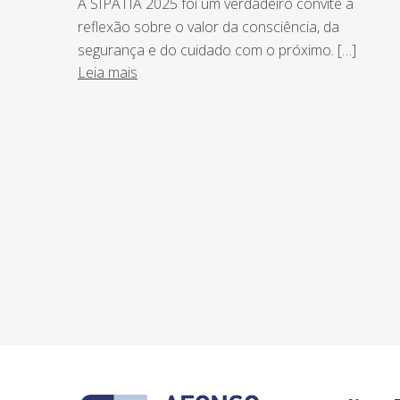
A SIPATIA 2025 foi um verdadeiro convite à
reflexão sobre o valor da consciência, da
segurança e do cuidado com o próximo. […]
Leia mais
NEWSLETTER
Assine nossa newsletter e fique por de
o Grupo Afonso França faz.