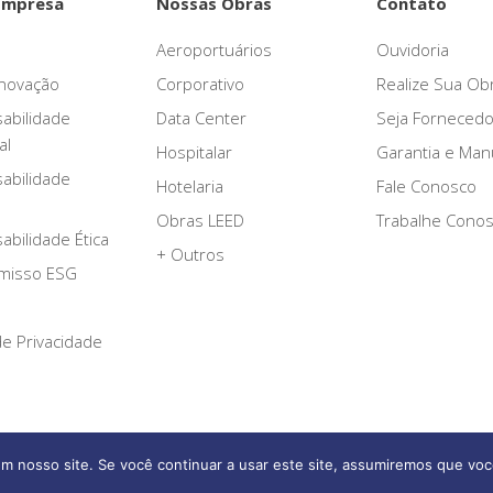
Empresa
Nossas Obras
Contato
Aeroportuários
Ouvidoria
novação
Corporativo
Realize Sua Ob
abilidade
Data Center
Seja Fornecedo
al
Hospitalar
Garantia e Ma
abilidade
Hotelaria
Fale Conosco
Obras LEED
Trabalhe Cono
bilidade Ética
+ Outros
misso ESG
 de Privacidade
m nosso site. Se você continuar a usar este site, assumiremos que voc
Afonso França Engenharia © 2026 Todos os direitos reservados