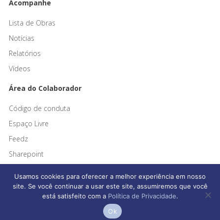
Acompanhe
Lista de Obras
Notícias
Relatórios
Vídeos
Área do Colaborador
Código de conduta
Espaço Livre
Feedz
Sharepoint
Usamos cookies para oferecer a melhor experiência em nosso
site. Se você continuar a usar este site, assumiremos que você
está satisfeito com a
Política de Privacidade
.
Afonso França Engenharia © 2026 Todos os direitos reservados
Ok