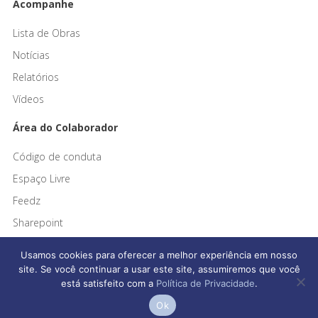
Acompanhe
Lista de Obras
Notícias
Relatórios
Vídeos
Área do Colaborador
Código de conduta
Espaço Livre
Feedz
Sharepoint
Usamos cookies para oferecer a melhor experiência em nosso
site. Se você continuar a usar este site, assumiremos que você
está satisfeito com a
Política de Privacidade
.
Afonso França Engenharia © 2026 Todos os direitos reservados
Ok