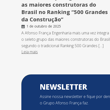
as maiores construtoras do
Brasil no Ranking “500 Grandes
da Construção”
1 de outubro de 2025
A Afonso França Engenharia mais uma vez integra
o seleto grupo das maiores construtoras do Brasil
segundo o tradicional Ranking 500 Grandes […]
Leia mais
NEWSLETTER
Assine nossa newsletter e fique por de
o Grupo Afonso França faz.