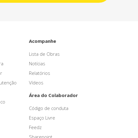
Acompanhe
Lista de Obras
ra
Notícias
r
Relatórios
nutenção
Vídeos
Área do Colaborador
sco
Código de conduta
Espaço Livre
Feedz
Sharepoint