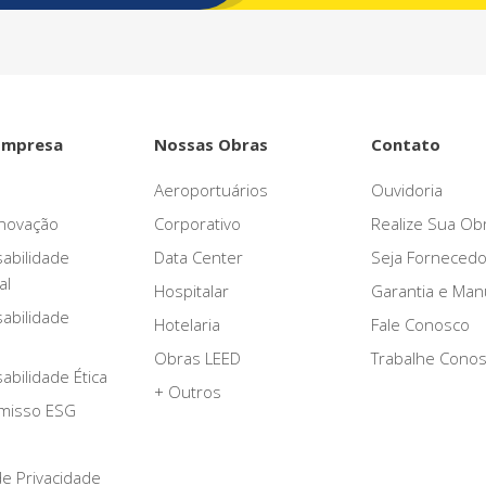
Empresa
Nossas Obras
Contato
Aeroportuários
Ouvidoria
novação
Corporativo
Realize Sua Ob
abilidade
Data Center
Seja Fornecedo
al
Hospitalar
Garantia e Ma
abilidade
Hotelaria
Fale Conosco
Obras LEED
Trabalhe Cono
bilidade Ética
+ Outros
misso ESG
 de Privacidade