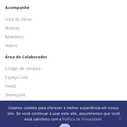
Acompanhe
Lista de Obras
Notícias
Relatórios
Vídeos
Área do Colaborador
Código de conduta
Espaço Livre
Feedz
Sharepoint
Usamos cookies para oferecer a melhor experiência em nosso
site. Se você continuar a usar este site, assumiremos que você
está satisfeito com a
Política de Privacidade
.
Afonso França Engenharia © 2026 Todos os direitos reservados