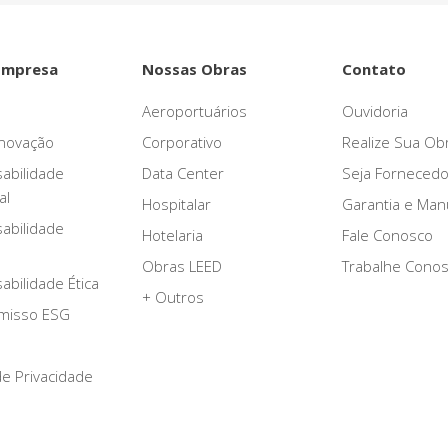
Empresa
Nossas Obras
Contato
Aeroportuários
Ouvidoria
novação
Corporativo
Realize Sua Ob
abilidade
Data Center
Seja Fornecedo
al
Hospitalar
Garantia e Ma
abilidade
Hotelaria
Fale Conosco
Obras LEED
Trabalhe Cono
bilidade Ética
+ Outros
misso ESG
 de Privacidade