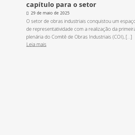
capítulo para o setor
29 de maio de 2025
O setor de obras industriais conquistou um espaç
de representatividade com a realização da primeir
plenária do Comitê de Obras Industriais (COI), […]
Leia mais
NEWSLETTER
Assine nossa newsletter e fique por de
o Grupo Afonso França faz.