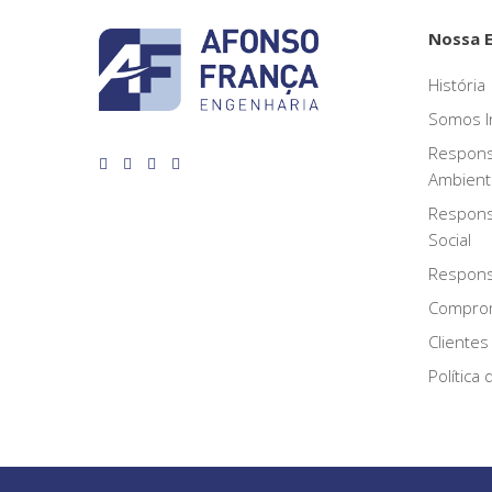
Nossa 
História
Somos I
Respons
Ambient
Respons
Social
Responsa
Compro
Clientes
Política