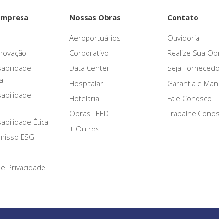
Empresa
Nossas Obras
Contato
Aeroportuários
Ouvidoria
novação
Corporativo
Realize Sua Ob
abilidade
Data Center
Seja Fornecedo
al
Hospitalar
Garantia e Ma
abilidade
Hotelaria
Fale Conosco
Obras LEED
Trabalhe Cono
bilidade Ética
+ Outros
misso ESG
 de Privacidade