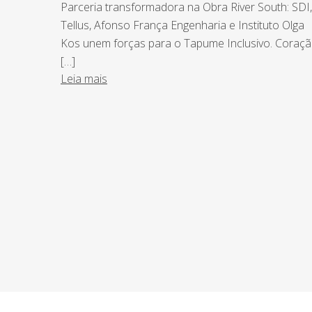
Parceria transformadora na Obra River South: SDI,
Tellus, Afonso França Engenharia e Instituto Olga
Kos unem forças para o Tapume Inclusivo. Coraç
[…]
Leia mais
NEWSLETTER
Assine nossa newsletter e fique por de
o Grupo Afonso França faz.