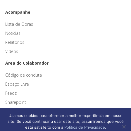
Acompanhe
Lista de Obras
Notícias
Relatórios
Vídeos
Área do Colaborador
Código de conduta
Espaço Livre
Feedz
Sharepoint
Usamos cookies para oferecer a melhor experiência em nosso
site. Se você continuar a usar este site, assumiremos que você
está satisfeito com a
Política de Privacidade
.