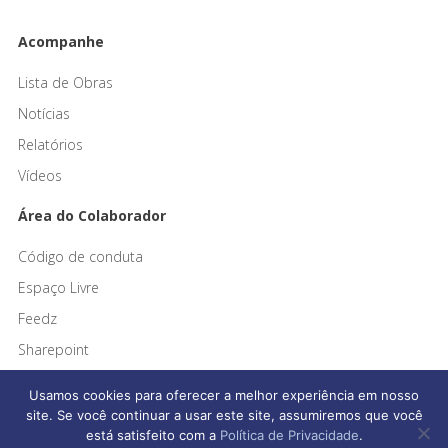
Acompanhe
Lista de Obras
Notícias
Relatórios
Vídeos
Área do Colaborador
Código de conduta
Espaço Livre
Feedz
Sharepoint
Usamos cookies para oferecer a melhor experiência em nosso
site. Se você continuar a usar este site, assumiremos que você
está satisfeito com a
Política de Privacidade
.