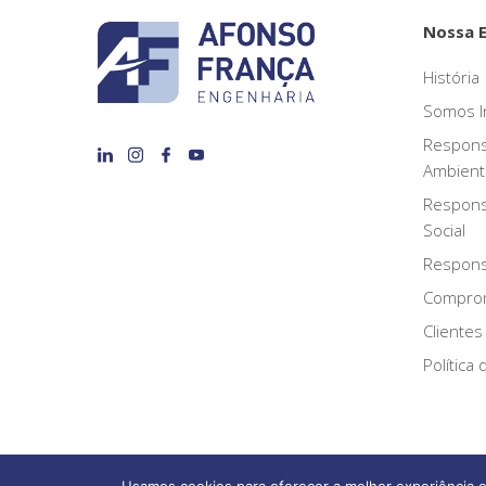
Nossa 
História
Somos I
Respons
Ambient
Respons
Social
Responsa
Compro
Clientes
Política