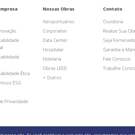
Empresa
Nossas Obras
Contato
Aeroportuários
Ouvidoria
novação
Corporativo
Realize Sua Ob
abilidade
Data Center
Seja Fornecedo
al
Hospitalar
Garantia e Ma
abilidade
Hotelaria
Fale Conosco
Obras LEED
Trabalhe Cono
bilidade Ética
+ Outros
misso ESG
 de Privacidade