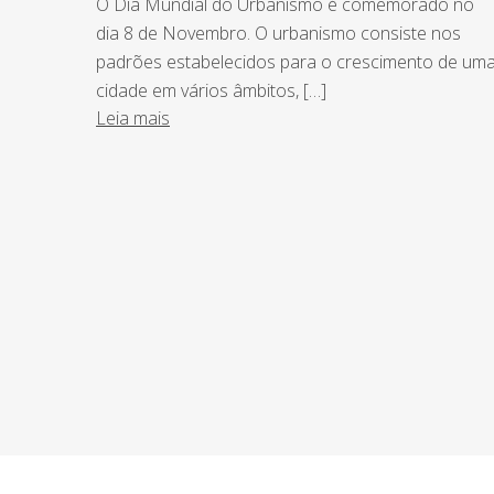
O Dia Mundial do Urbanismo é comemorado no
dia 8 de Novembro. O urbanismo consiste nos
padrões estabelecidos para o crescimento de um
cidade em vários âmbitos, […]
Leia mais
NEWSLETTER
Assine nossa newsletter e fique por de
o Grupo Afonso França faz.