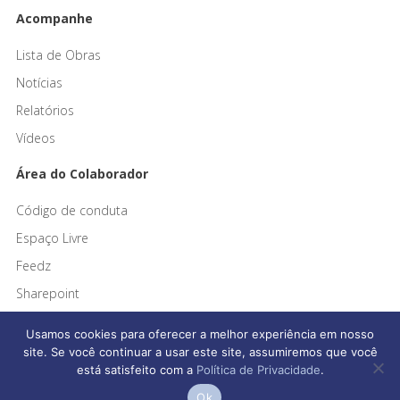
Acompanhe
Lista de Obras
Notícias
Relatórios
Vídeos
Área do Colaborador
Código de conduta
Espaço Livre
Feedz
Sharepoint
Usamos cookies para oferecer a melhor experiência em nosso
site. Se você continuar a usar este site, assumiremos que você
está satisfeito com a
Política de Privacidade
.
Afonso França Engenharia © 2026 Todos os direitos reservados
Ok