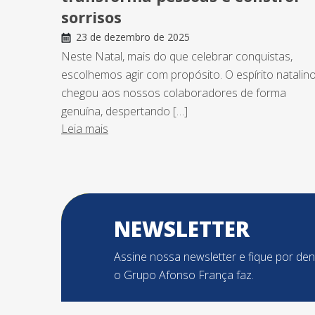
sorrisos
23 de dezembro de 2025
Neste Natal, mais do que celebrar conquistas,
escolhemos agir com propósito. O espírito natalin
chegou aos nossos colaboradores de forma
genuína, despertando […]
Leia mais
NEWSLETTER
Assine nossa newsletter e fique por de
o Grupo Afonso França faz.