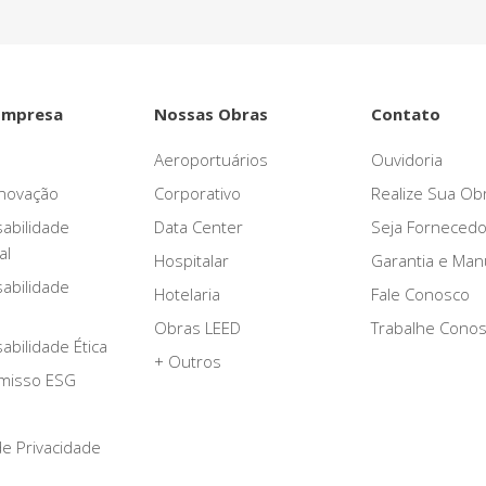
Empresa
Nossas Obras
Contato
Aeroportuários
Ouvidoria
novação
Corporativo
Realize Sua Ob
abilidade
Data Center
Seja Fornecedo
al
Hospitalar
Garantia e Ma
abilidade
Hotelaria
Fale Conosco
Obras LEED
Trabalhe Cono
bilidade Ética
+ Outros
misso ESG
 de Privacidade