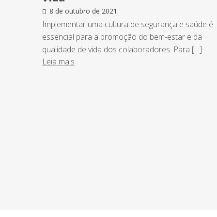
8 de outubro de 2021
Implementar uma cultura de segurança e saúde é
essencial para a promoção do bem-estar e da
qualidade de vida dos colaboradores. Para […]
Leia mais
NEWSLETTER
Assine nossa newsletter e fique por de
o Grupo Afonso França faz.