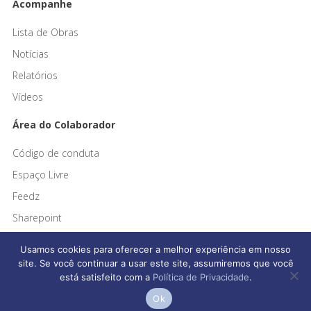
Acompanhe
Lista de Obras
Notícias
Relatórios
Vídeos
Área do Colaborador
Código de conduta
Espaço Livre
Feedz
Sharepoint
Usamos cookies para oferecer a melhor experiência em nosso
site. Se você continuar a usar este site, assumiremos que você
está satisfeito com a
Política de Privacidade
.
Afonso França Engenharia © 2026 Todos os direitos reservados
Ok