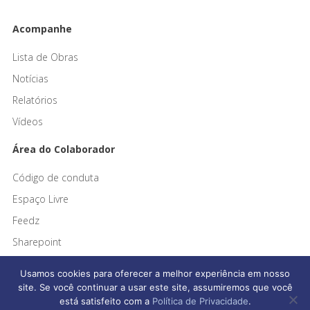
Acompanhe
Lista de Obras
Notícias
Relatórios
Vídeos
Área do Colaborador
Código de conduta
Espaço Livre
Feedz
Sharepoint
Usamos cookies para oferecer a melhor experiência em nosso
site. Se você continuar a usar este site, assumiremos que você
está satisfeito com a
Política de Privacidade
.