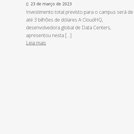
23 de março de 2023
Investimento total previsto para o campus será de
até 3 bilhões de dólares A CloudHQ,
desenvolvedora global de Data Centers,
apresentou nesta […]
Leia mais
NEWSLETTER
Assine nossa newsletter e fique por de
o Grupo Afonso França faz.