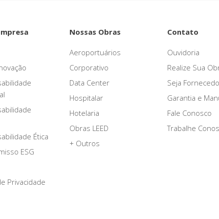
Empresa
Nossas Obras
Contato
Aeroportuários
Ouvidoria
novação
Corporativo
Realize Sua Ob
abilidade
Data Center
Seja Fornecedo
al
Hospitalar
Garantia e Ma
abilidade
Hotelaria
Fale Conosco
Obras LEED
Trabalhe Cono
bilidade Ética
+ Outros
misso ESG
 de Privacidade