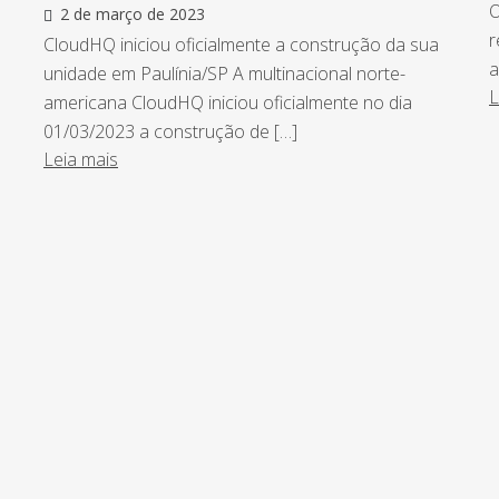
O
2 de março de 2023
r
CloudHQ iniciou oficialmente a construção da sua
a
unidade em Paulínia/SP A multinacional norte-
L
americana CloudHQ iniciou oficialmente no dia
01/03/2023 a construção de […]
Leia mais
ntro de tudo que