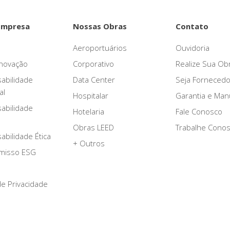
Empresa
Nossas Obras
Contato
Aeroportuários
Ouvidoria
novação
Corporativo
Realize Sua Ob
abilidade
Data Center
Seja Fornecedo
al
Hospitalar
Garantia e Ma
abilidade
Hotelaria
Fale Conosco
Obras LEED
Trabalhe Cono
bilidade Ética
+ Outros
misso ESG
 de Privacidade