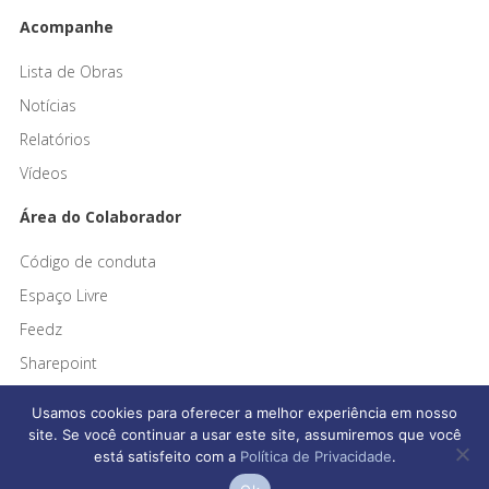
Acompanhe
Lista de Obras
Notícias
Relatórios
Vídeos
Área do Colaborador
Código de conduta
Espaço Livre
Feedz
Sharepoint
Usamos cookies para oferecer a melhor experiência em nosso
site. Se você continuar a usar este site, assumiremos que você
está satisfeito com a
Política de Privacidade
.
Afonso França Engenharia © 2026 Todos os direitos reservados