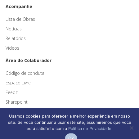
Acompanhe
Lista de Obras
Notícias
Relatórios
Vídeos
Área do Colaborador
Código de conduta
Espaço Livre
Feedz
Sharepoint
Usamos cookies para oferecer a melhor experiência em nosso
site. Se você continuar a usar este site, assumiremos que você
está satisfeito com a
Política de Privacidade
.
Afonso França Engenharia © 2026 Todos os direitos reservados
Ok