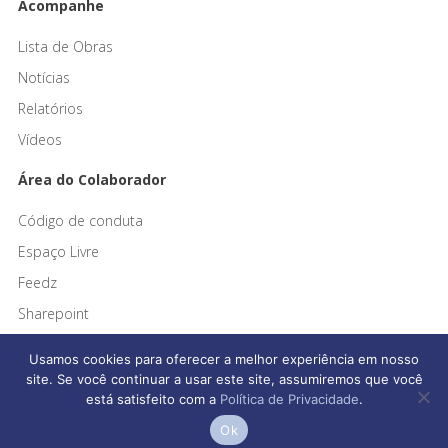
Acompanhe
Lista de Obras
Notícias
Relatórios
Vídeos
Área do Colaborador
Código de conduta
Espaço Livre
Feedz
Sharepoint
Usamos cookies para oferecer a melhor experiência em nosso
site. Se você continuar a usar este site, assumiremos que você
está satisfeito com a
Política de Privacidade
.
Afonso França Engenharia © 2026 Todos os direitos reservados
Ok