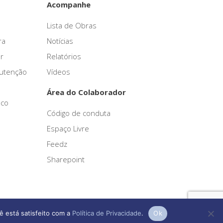
Acompanhe
Lista de Obras
ra
Notícias
r
Relatórios
nutenção
Vídeos
Área do Colaborador
sco
Código de conduta
Espaço Livre
Feedz
Sharepoint
ê está satisfeito com a
Política de Privacidade
.
Ok