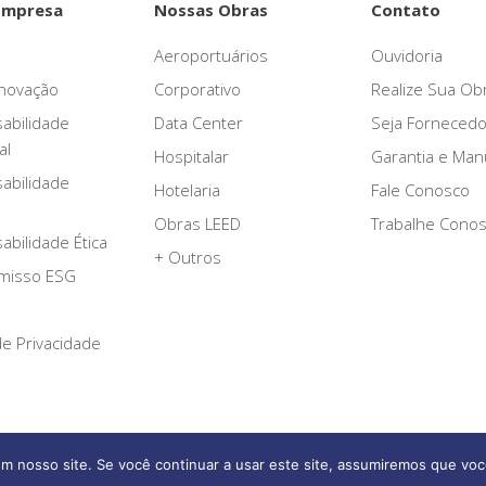
Empresa
Nossas Obras
Contato
Aeroportuários
Ouvidoria
novação
Corporativo
Realize Sua Ob
abilidade
Data Center
Seja Fornecedo
al
Hospitalar
Garantia e Ma
abilidade
Hotelaria
Fale Conosco
Obras LEED
Trabalhe Cono
bilidade Ética
+ Outros
misso ESG
 de Privacidade
m nosso site. Se você continuar a usar este site, assumiremos que voc
Afonso França Engenharia © 2026 Todos os direitos reservados