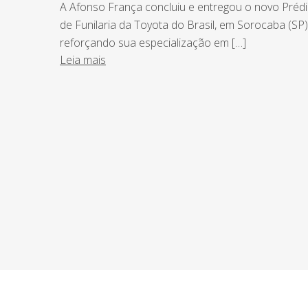
A Afonso França concluiu e entregou o novo Préd
de Funilaria da Toyota do Brasil, em Sorocaba (SP)
reforçando sua especialização em […]
Leia mais
NEWSLETTER
Assine nossa newsletter e fique por de
o Grupo Afonso França faz.