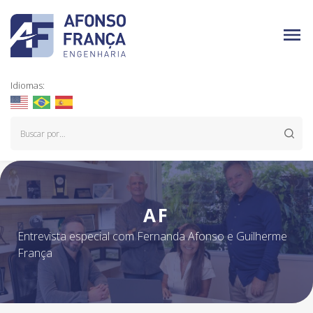
Idiomas:
AF
Entrevista especial com Fernanda Afonso e Guilherme
França