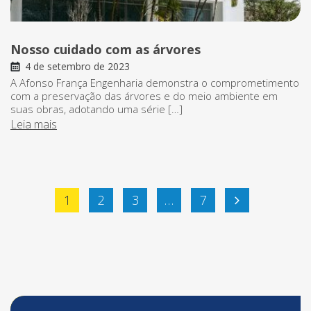
Nosso cuidado com as árvores
4 de setembro de 2023
A Afonso França Engenharia demonstra o comprometimento
com a preservação das árvores e do meio ambiente em
suas obras, adotando uma série […]
Leia mais
Paginação
1
2
3
…
7
de
posts