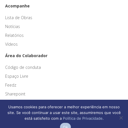
Acompanhe
Lista de Obras
Notícias
Relatórios
Vídeos
Área do Colaborador
Código de conduta
Espaço Livre
Feedz
Sharepoint
Usamos cookies para oferecer a melhor experiência em nosso
site. Se você continuar a usar este site, assumiremos que você
está satisfeito com a
Política de Privacidade
.
Afonso França Engenharia © 2026 Todos os direitos reservados
Ok