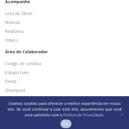
Acompanhe
Lista de Obras
Notícias
Relatórios
Vídeos
Área do Colaborador
Código de conduta
Espaço Livre
Feedz
Sharepoint
Usamos cookies para oferecer a melhor experiência em nosso
site. Se você continuar a usar este site, assumiremos que você
está satisfeito com a
Política de Privacidade
.
Afonso França Engenharia © 2026 Todos os direitos reservados
Ok