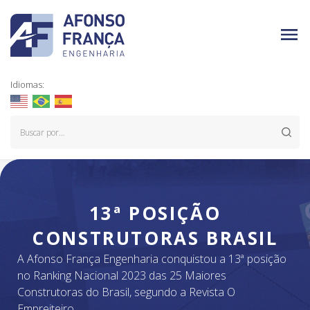
Idiomas:
13ª POSIÇÃO
CONSTRUTORAS BRASIL
A Afonso França Engenharia conquistou a 13ª posição
no Ranking Nacional 2023 das 25 Maiores
Construtoras do Brasil, segundo a Revista O
Empreiteiro.