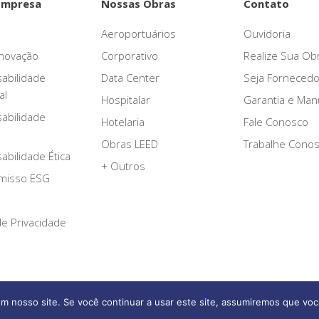
Empresa
Nossas Obras
Contato
Aeroportuários
Ouvidoria
novação
Corporativo
Realize Sua Ob
abilidade
Data Center
Seja Fornecedo
al
Hospitalar
Garantia e Ma
abilidade
Hotelaria
Fale Conosco
Obras LEED
Trabalhe Cono
bilidade Ética
+ Outros
misso ESG
 de Privacidade
m nosso site. Se você continuar a usar este site, assumiremos que voc
Afonso França Engenharia © 2026 Todos os direitos reservados