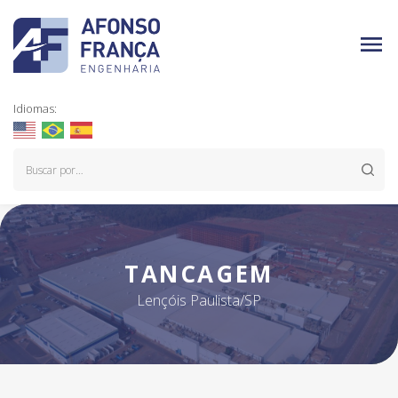
Idiomas:
TANCAGEM
Lençóis Paulista/SP