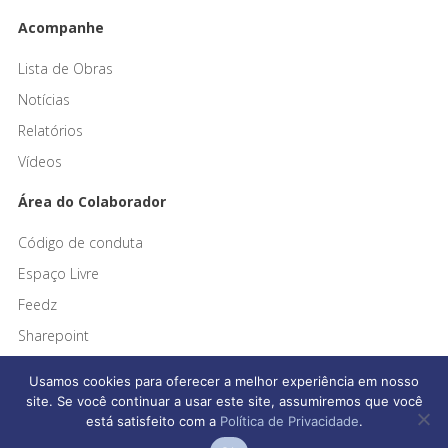
Acompanhe
Lista de Obras
Notícias
Relatórios
Vídeos
Área do Colaborador
Código de conduta
Espaço Livre
Feedz
Sharepoint
Usamos cookies para oferecer a melhor experiência em nosso
site. Se você continuar a usar este site, assumiremos que você
está satisfeito com a
Política de Privacidade
.