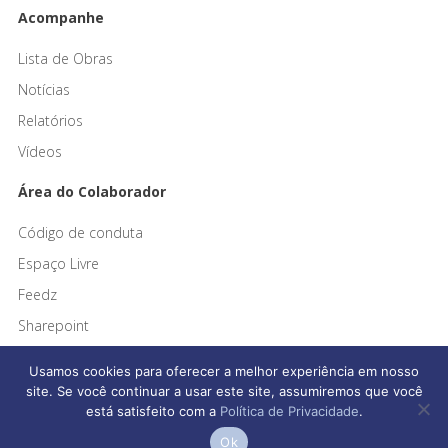
Acompanhe
Lista de Obras
Notícias
Relatórios
Vídeos
Área do Colaborador
Código de conduta
Espaço Livre
Feedz
Sharepoint
Usamos cookies para oferecer a melhor experiência em nosso
site. Se você continuar a usar este site, assumiremos que você
está satisfeito com a
Política de Privacidade
.
Afonso França Engenharia © 2026 Todos os direitos reservados
Ok