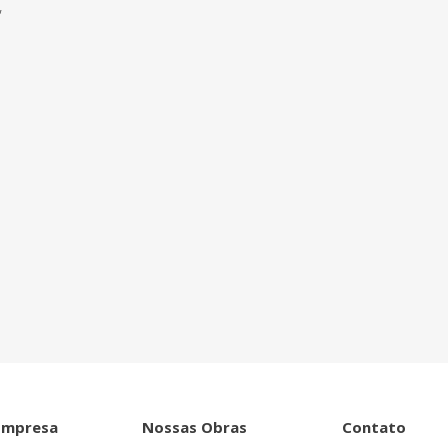
,
ntro de tudo que
Empresa
Nossas Obras
Contato