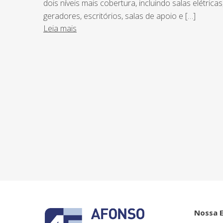
dois níveis mais cobertura, incluindo salas elétricas
geradores, escritórios, salas de apoio e […]
Leia mais
NEWSLETTER
Assine nossa newsletter e fique por de
o Grupo Afonso França faz.
Nossa 