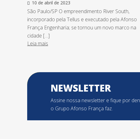
10 de abril de 2023
São Paulo/SP O empreendimento River South,
incorporado pela Tellus e executado pela Afonso
França Engenharia; se tornou um novo marco na
cidade […]
Leia mais
NEWSLETTER
Assine nossa newsletter e fique por de
o Grupo Afonso França faz.