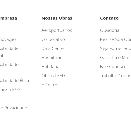
Empresa
Nossas Obras
Contato
Aeroportuários
Ouvidoria
novação
Corporativo
Realize Sua Ob
abilidade
Data Center
Seja Fornecedo
al
Hospitalar
Garantia e Ma
abilidade
Hotelaria
Fale Conosco
Obras LEED
Trabalhe Cono
bilidade Ética
+ Outros
misso ESG
 de Privacidade