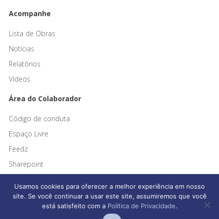
Acompanhe
Lista de Obras
Notícias
Relatórios
Vídeos
Área do Colaborador
Código de conduta
Espaço Livre
Feedz
Sharepoint
Usamos cookies para oferecer a melhor experiência em nosso
site. Se você continuar a usar este site, assumiremos que você
está satisfeito com a
Política de Privacidade
.