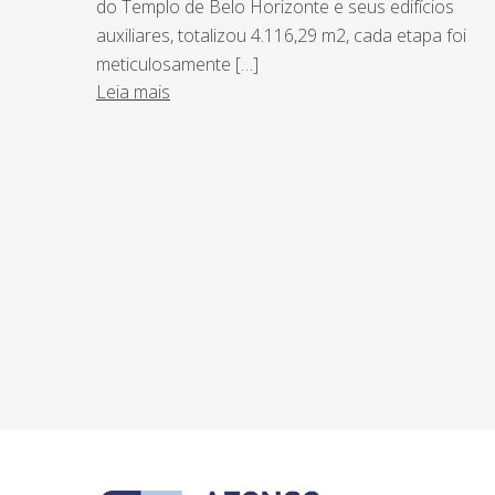
do Templo de Belo Horizonte e seus edifícios
auxiliares, totalizou 4.116,29 m2, cada etapa foi
meticulosamente […]
Leia mais
NEWSLETTER
Assine nossa newsletter e fique por de
o Grupo Afonso França faz.