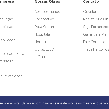
Empresa
Nossas Obras
Contato
Aeroportuários
Ouvidoria
novação
Corporativo
Realize Sua Ob
abilidade
Data Center
Seja Fornecedo
al
Hospitalar
Garantia e Ma
abilidade
Hotelaria
Fale Conosco
Obras LEED
Trabalhe Cono
bilidade Ética
+ Outros
misso ESG
 de Privacidade
m nosso site. Se você continuar a usar este site, assumiremos que voc
Afonso França Engenharia © 2026 Todos os direitos reservados