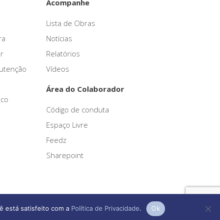
Acompanhe
Lista de Obras
ra
Notícias
r
Relatórios
nutenção
Vídeos
Área do Colaborador
sco
Código de conduta
Espaço Livre
Feedz
Sharepoint
ê está satisfeito com a
Política de Privacidade
.
Ok