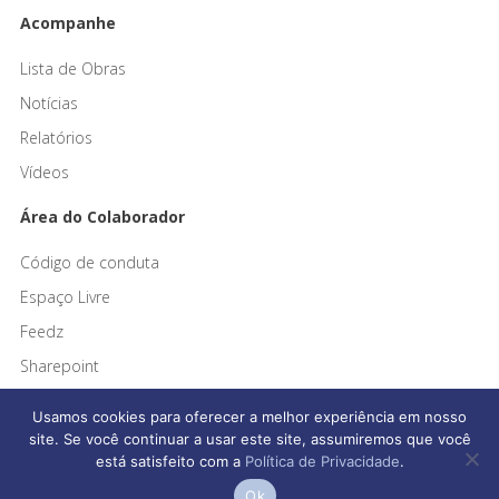
Acompanhe
Lista de Obras
Notícias
Relatórios
Vídeos
Área do Colaborador
Código de conduta
Espaço Livre
Feedz
Sharepoint
Usamos cookies para oferecer a melhor experiência em nosso
site. Se você continuar a usar este site, assumiremos que você
está satisfeito com a
Política de Privacidade
.
Afonso França Engenharia © 2026 Todos os direitos reservados
Ok