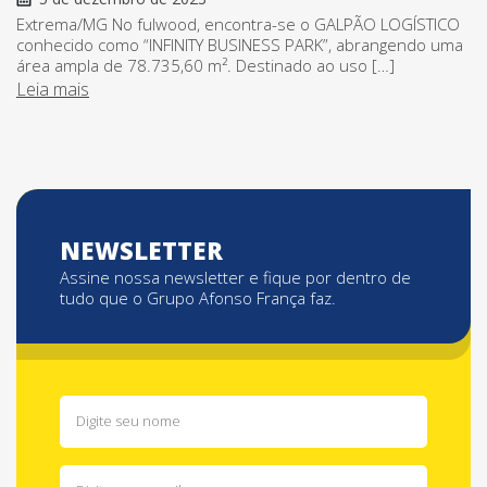
Extrema/MG No fulwood, encontra-se o GALPÃO LOGÍSTICO
conhecido como “INFINITY BUSINESS PARK”, abrangendo uma
área ampla de 78.735,60 m². Destinado ao uso […]
Leia mais
NEWSLETTER
Assine nossa newsletter e fique por dentro de
tudo que o Grupo Afonso França faz.