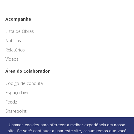
Acompanhe
Lista de Obras
Notícias
Relatórios
Vídeos
Área do Colaborador
Código de conduta
Espaço Livre
Feedz
Sharepoint
Usamos cookies para oferecer a melhor experiência em nosso
site. Se você continuar a usar este site, assumiremos que você