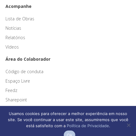
Acompanhe
Lista de Obras
Notícias
Relatórios
Vídeos
Área do Colaborador
Código de conduta
Espaço Livre
Feedz
Sharepoint
Usamos cookies para oferecer a melhor experiência em nosso
site. Se você continuar a usar este site, assumiremos que você
está satisfeito com a
Política de Privacidade
.
Afonso França Engenharia © 2026 Todos os direitos reservados
Ok