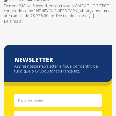
Extrema/MG No fulwood, encontra-se o GALPÃO LOGÍSTICO
conhecido como “INFINITY BUSINESS PARK”, abrangendo uma
área ampla de 78.735,60 m². Destinado ao uso […]
Leia mais
NEWSLETTER
Assine nossa newsletter e fique por dentro de
tudo que o Grupo Afonso França faz.