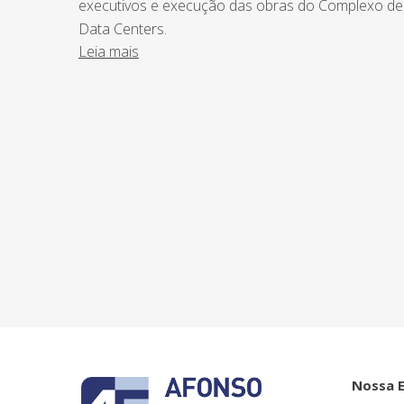
executivos e execução das obras do Complexo de
Data Centers.
Leia mais
NEWSLETTER
Assine nossa newsletter e fique por de
o Grupo Afonso França faz.
Nossa 