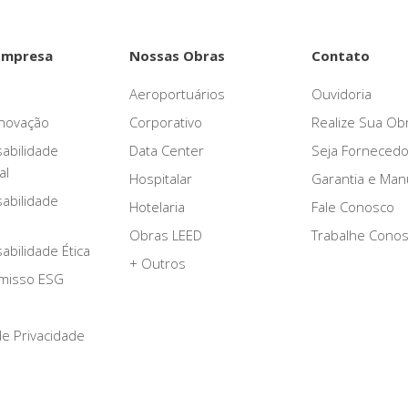
Empresa
Nossas Obras
Contato
Aeroportuários
Ouvidoria
novação
Corporativo
Realize Sua Ob
abilidade
Data Center
Seja Fornecedo
al
Hospitalar
Garantia e Ma
abilidade
Hotelaria
Fale Conosco
Obras LEED
Trabalhe Cono
bilidade Ética
+ Outros
misso ESG
 de Privacidade