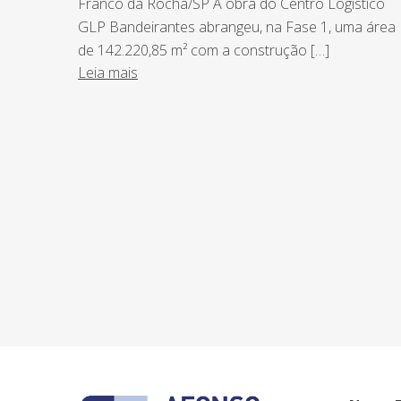
Franco da Rocha/SP A obra do Centro Logístico
GLP Bandeirantes abrangeu, na Fase 1, uma área
de 142.220,85 m² com a construção […]
Leia mais
NEWSLETTER
Assine nossa newsletter e fique por de
o Grupo Afonso França faz.