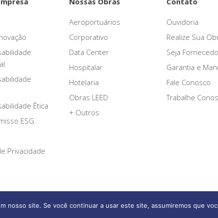
Empresa
Nossas Obras
Contato
Aeroportuários
Ouvidoria
novação
Corporativo
Realize Sua Ob
abilidade
Data Center
Seja Fornecedo
al
Hospitalar
Garantia e Ma
abilidade
Hotelaria
Fale Conosco
Obras LEED
Trabalhe Cono
bilidade Ética
+ Outros
misso ESG
 de Privacidade
m nosso site. Se você continuar a usar este site, assumiremos que voc
Afonso França Engenharia © 2026 Todos os direitos reservados