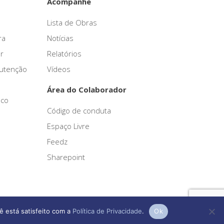
Acompanhe
Lista de Obras
ra
Notícias
r
Relatórios
nutenção
Vídeos
Área do Colaborador
sco
Código de conduta
Espaço Livre
Feedz
Sharepoint
ê está satisfeito com a
Política de Privacidade
.
Ok