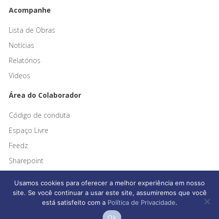
Acompanhe
Lista de Obras
Notícias
Relatórios
Vídeos
Área do Colaborador
Código de conduta
Espaço Livre
Feedz
Sharepoint
Usamos cookies para oferecer a melhor experiência em nosso
site. Se você continuar a usar este site, assumiremos que você
está satisfeito com a
Política de Privacidade
.
Afonso França Engenharia © 2026 Todos os direitos reservados
Ok