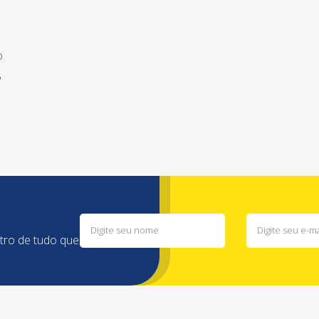
o
,
ntro de tudo que