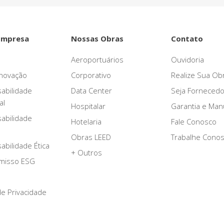
Empresa
Nossas Obras
Contato
Aeroportuários
Ouvidoria
novação
Corporativo
Realize Sua Ob
abilidade
Data Center
Seja Fornecedo
al
Hospitalar
Garantia e Ma
abilidade
Hotelaria
Fale Conosco
Obras LEED
Trabalhe Cono
bilidade Ética
+ Outros
misso ESG
 de Privacidade