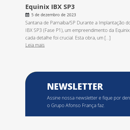
Equinix IBX SP3
5 de dezembro de 2023
Santana de Parnaíba/SP Durante a Implantação d
IBX SP3 (Fase P1), um empreendimento da Equinix
cada detalhe foi crucial. Esta obra, um […]
Leia mais
NEWSLETTER
Assine nossa newsletter e fique por de
o Grupo Afonso França faz.