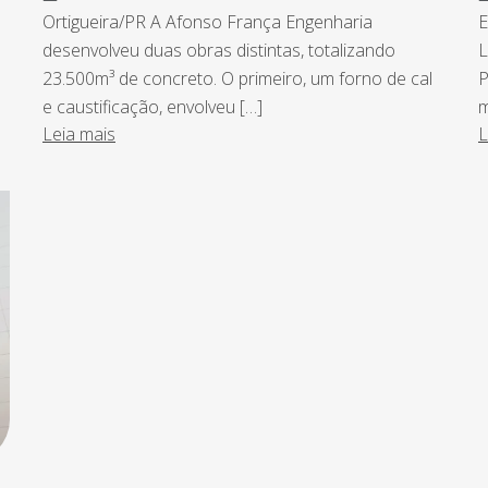
Ortigueira/PR A Afonso França Engenharia
E
desenvolveu duas obras distintas, totalizando
L
23.500m³ de concreto. O primeiro, um forno de cal
P
e caustificação, envolveu […]
m
Leia mais
L