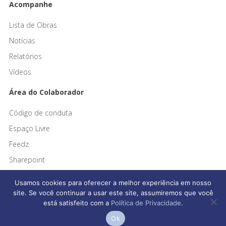
Acompanhe
Lista de Obras
Notícias
Relatórios
Vídeos
Área do Colaborador
Código de conduta
Espaço Livre
Feedz
Sharepoint
Usamos cookies para oferecer a melhor experiência em nosso
site. Se você continuar a usar este site, assumiremos que você
está satisfeito com a
Política de Privacidade
.
Afonso França Engenharia © 2026 Todos os direitos reservados
Ok