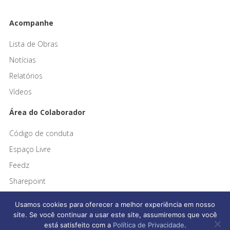
Acompanhe
Lista de Obras
Notícias
Relatórios
Vídeos
Área do Colaborador
Código de conduta
Espaço Livre
Feedz
Sharepoint
Usamos cookies para oferecer a melhor experiência em nosso
site. Se você continuar a usar este site, assumiremos que você
está satisfeito com a
Política de Privacidade
.