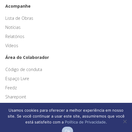
Acompanhe
Lista de Obras
Notícias
Relatórios
Vídeos
Área do Colaborador
Código de conduta
Espaço Livre
Feedz
Sharepoint
Usamos cookies para oferecer a melhor experiência em nosso
site. Se você continuar a usar este site, assumiremos que você
está satisfeito com a
Política de Privacidade
.
Afonso França Engenharia © 2026 Todos os direitos reservados
Ok