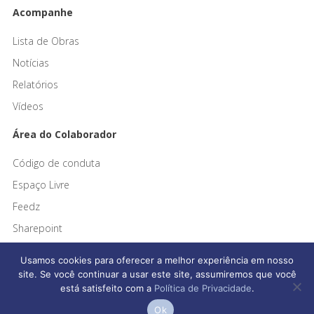
Acompanhe
Lista de Obras
Notícias
Relatórios
Vídeos
Área do Colaborador
Código de conduta
Espaço Livre
Feedz
Sharepoint
Usamos cookies para oferecer a melhor experiência em nosso
site. Se você continuar a usar este site, assumiremos que você
está satisfeito com a
Política de Privacidade
.
Afonso França Engenharia © 2026 Todos os direitos reservados
Ok