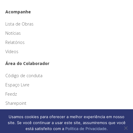
Acompanhe
Lista de Obras
Notícias
Relatórios
Vídeos
Área do Colaborador
Código de conduta
Espaço Livre
Feedz
Sharepoint
Usamos cookies para oferecer a melhor experiência em nosso
site. Se você continuar a usar este site, assumiremos que você
está satisfeito com a
Política de Privacidade
.