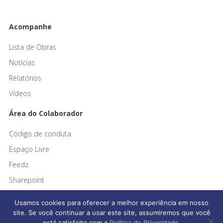
Acompanhe
Lista de Obras
Notícias
Relatórios
Vídeos
Área do Colaborador
Código de conduta
Espaço Livre
Feedz
Sharepoint
Usamos cookies para oferecer a melhor experiência em nosso
site. Se você continuar a usar este site, assumiremos que você
está satisfeito com a
Política de Privacidade
.